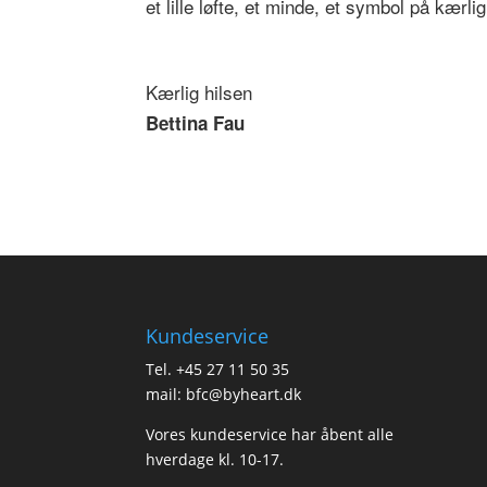
et lille løfte, et minde, et symbol på kærl
Kærlig hilsen
Bettina Fau
Kundeservice
Tel.
+45 27 11 50 35
mail:
bfc@byheart.dk
Vores kundeservice har åbent alle
hverdage kl. 10-17.