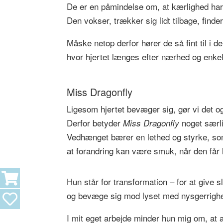
De er en påmindelse om, at kærlighed har
Den vokser, trækker sig lidt tilbage, finde
Måske netop derfor hører de så fint til i de
hvor hjertet længes efter nærhed og enke
Miss Dragonfly
Ligesom hjertet bevæger sig, gør vi det o
Derfor betyder
noget særli
Miss Dragonfly
Vedhænget bærer en lethed og styrke, s
at forandring kan være smuk, når den får l
Hun står for transformation – for at give s
og bevæge sig mod lyset med nysgerrigh
I mit eget arbejde minder hun mig om, at a