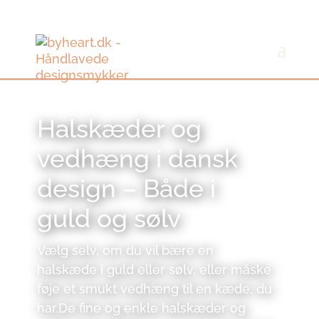
Halskæder og
vedhæng i dansk
design – Både i
guld og sølv
Vælg selv, om du vil bære en
halskæde i guld eller sølv, eller måske
føje et smukt vedhæng til en kæde, du
har.De fine og enkle halskæder og