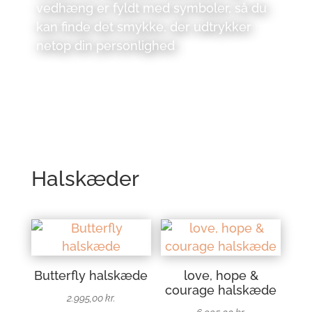
vedhæng er fyldt med symboler, så du
kan finde det smykke, der udtrykker
netop din personlighed
Halskæder
Butterfly halskæde
love, hope &
courage halskæde
2.995,00
kr.