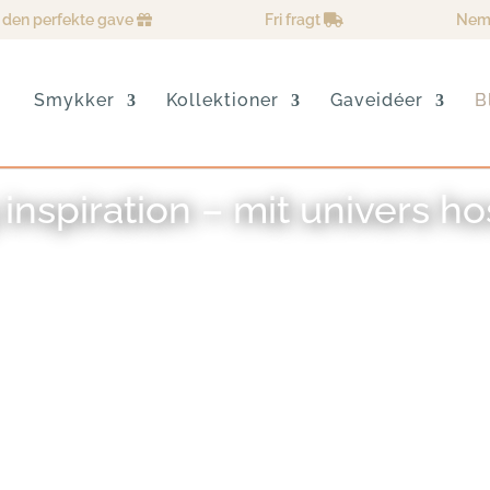
 den perfekte gave
Fri fragt
Nem
Smykker
Kollektioner
Gaveidéer
B
inspiration – mit univers h
 og smykker