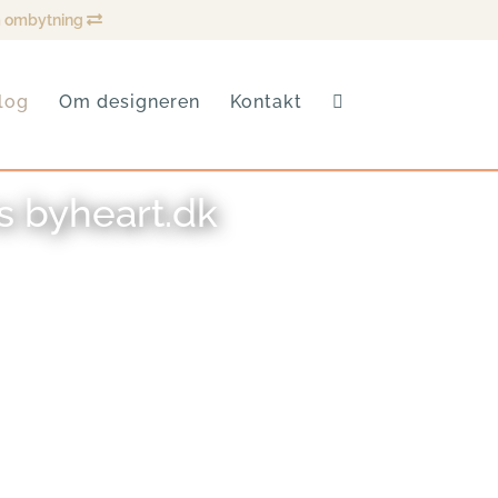
 ombytning
log
Om designeren
Kontakt
os byheart.dk