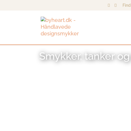
Find
Smykker, tanker og 
Inspiration til dig der elsker design