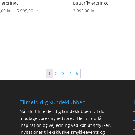
 øreringe
Butterfly øreringe
5,00
kr.
–
5.995,00
kr.
Prisinterval:
2.995,00
kr.
2.995,00 kr.
til
5.995,00 kr.
1
2
3
4
5
→
Tilmeld dig kundeklubben
Når du tilmelder dig kundeklubben, vil du
modtage vores nyhedsbrev. Her vil du få
inspiration og vejledning ved køb af smykker,
invitationer til eksklusive smykkeevents og