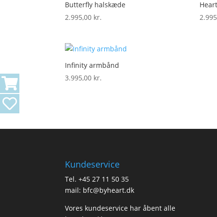
Butterfly halskæde
Heart
2.995,00
kr.
2.99
Infinity armbånd
3.995,00
kr.
Kundeservice
Tel.
+45 27 11 50 35
mail:
bfc@byheart.dk
Vores kundeservice har åbent alle