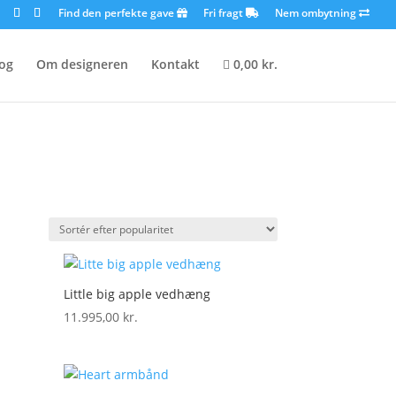
Find den perfekte gave
Fri fragt
Nem ombytning
log
Om designeren
Kontakt
0,00 kr.
Little big apple vedhæng
11.995,00
kr.