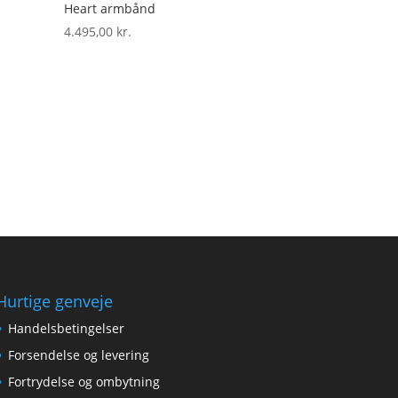
Heart armbånd
4.495,00
kr.
Hurtige genveje
Handelsbetingelser
Forsendelse og levering
Fortrydelse og ombytning