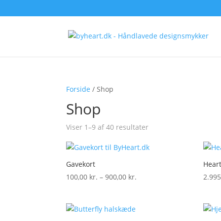
Forside
/ Shop
Shop
Viser 1–9 af 40 resultater
Sorteret
efter
popularitet
Gavekort
Hear
100,00
kr.
–
900,00
kr.
Prisinterval:
2.99
100,00 kr.
til
900,00 kr.