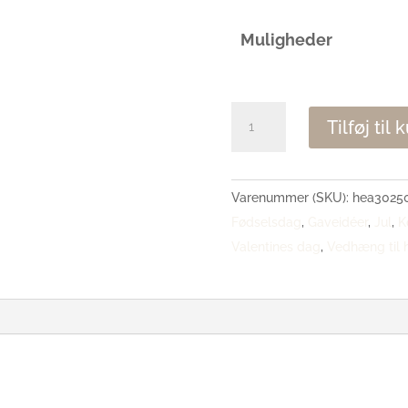
Muligheder
Mini
Tilføj til 
Heart
vedhæng
antal
Varenummer (SKU):
hea3025
Fødselsdag
,
Gaveidéer
,
Jul
,
K
Valentines dag
,
Vedhæng til 