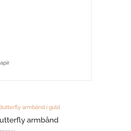
apir
utterfly armbånd