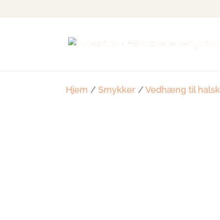
Hjem
/
Smykker
/
Vedhæng til hals