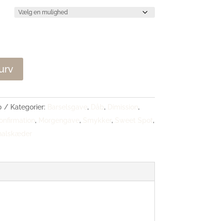
kurv
0
Kategorier:
Barselsgave
,
Dåb
,
Dimission
,
onfirmation
,
Morgengave
,
Smykker
,
Sweet Spot
,
halskæder