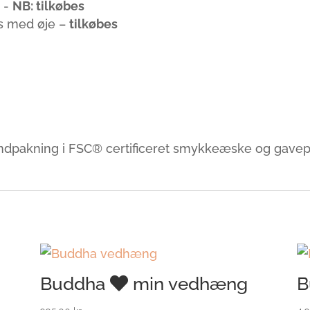
 -
NB: tilkøbes
s med øje –
tilkøbes
 indpakning i FSC® certificeret smykkeæske og gavep
Buddha
min vedhæng
B