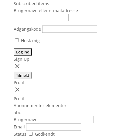
Subscribed items
Brugernavn eller e-mailadresse
Adgangskode
Husk mig
Sign Up
close
Tilmeld
Profil
close
Profil
Abonnementer elementer
abc
Brugernavn
Email
Status
Godkendt