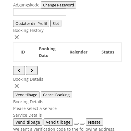
Adgangskode
Change Password
Opdater din Profil
Slet
Booking History
close
Booking
ID
Kalender
Status
Dato
navigate_before
navigate_next
Booking Details
close
Vend tilbage
Cancel Booking
Booking Details
Please select a service
Service Details
Vend tilbage
Vend tilbage
Næste
We sent a verification code to the following address.