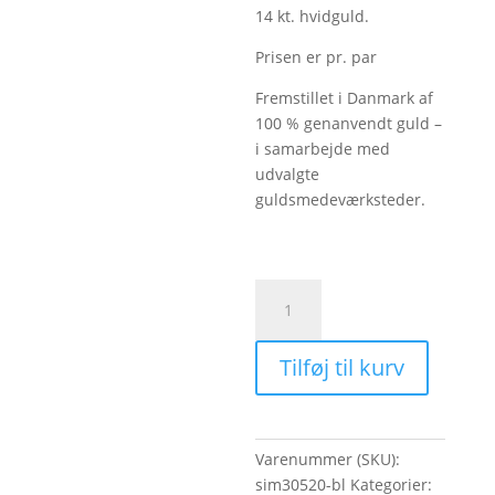
14 kt. hvidguld.
Prisen er pr. par
Fremstillet i Danmark af
100 % genanvendt guld –
i samarbejde med
udvalgte
guldsmedeværksteder.
Creoler
i
14
Tilføj til kurv
kt.
guld
antal
Varenummer (SKU):
sim30520-bl
Kategorier: