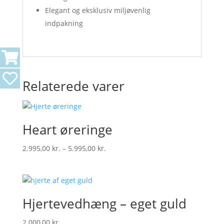
Elegant og eksklusiv miljøvenlig
indpakning
Relaterede varer
Heart øreringe
Prisinterval:
2.995,00
kr.
–
5.995,00
kr.
2.995,00 kr.
til
5.995,00 kr.
Hjertevedhæng – eget guld
2.000,00
kr.