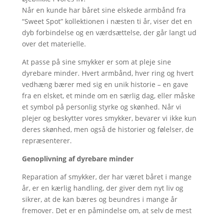
Når en kunde har båret sine elskede armbånd fra
“Sweet Spot” kollektionen i næsten ti år, viser det en
dyb forbindelse og en værdsættelse, der går langt ud
over det materielle.
At passe på sine smykker er som at pleje sine
dyrebare minder. Hvert armbånd, hver ring og hvert
vedhæng bærer med sig en unik historie – en gave
fra en elsket, et minde om en særlig dag, eller måske
et symbol på personlig styrke og skønhed. Når vi
plejer og beskytter vores smykker, bevarer vi ikke kun
deres skønhed, men også de historier og følelser, de
repræsenterer.
Genoplivning af dyrebare minder
Reparation af smykker, der har været båret i mange
år, er en kærlig handling, der giver dem nyt liv og
sikrer, at de kan bæres og beundres i mange år
fremover. Det er en påmindelse om, at selv de mest