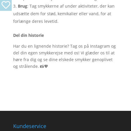
Brug
: Tag smykkerne af under aktiviteter, der kan
udsætte dem for stød, kemikalier eller vand, for at
forlænge deres levetid.
Del din historie
Har du en lignende historie? Tag os på Instagram og
del din egen smykkerejse med os! Vi glæder os til at
høre fra dig og se dine elskede smykker genoplivet
og strålende. 📸💖
Kundeservice