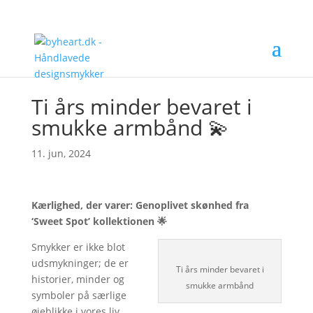
Ti års minder bevaret i
smukke armbånd 💫
11. jun, 2024
Kærlighed, der varer: Genoplivet skønhed fra
‘Sweet Spot’ kollektionen
🌟
Smykker er ikke blot
udsmykninger; de er
Ti års minder bevaret i
historier, minder og
smukke armbånd
symboler på særlige
øjeblikke i vores liv.